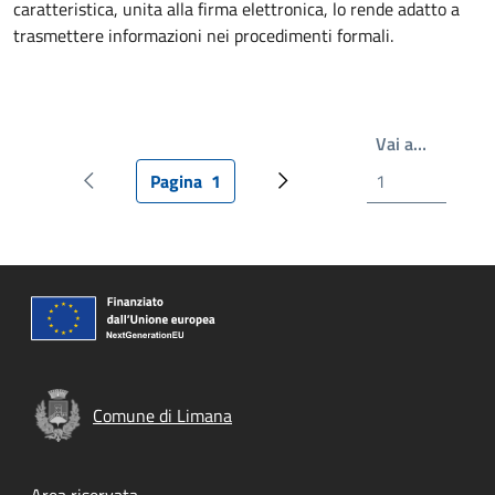
caratteristica, unita alla firma elettronica, lo rende adatto a
trasmettere informazioni nei procedimenti formali.
Write th
Vai a…
Pagina
1
Pagina precedente
Pagina attuale
Prossima pagina
Comune di Limana