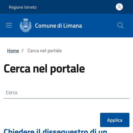
Salta al contenuto principale
Skip to footer content
Regione Veneto
Comune di Limana
Briciole di pane
Home
/
Cerca nel portale
Cerca nel portale
Cerca
Chiedere il dissequestro di un