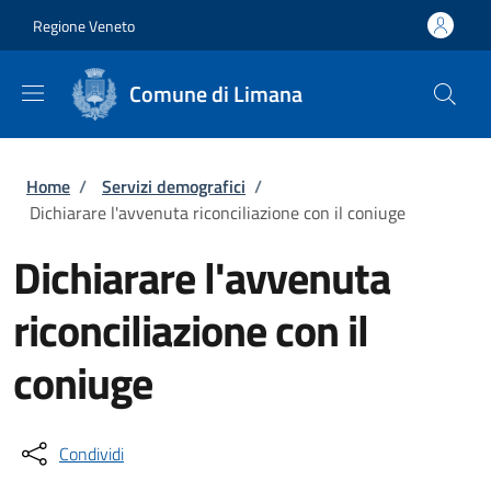
Salta al contenuto principale
Skip to footer content
Regione Veneto
Comune di Limana
Briciole di pane
Home
/
Servizi demografici
/
Dichiarare l'avvenuta riconciliazione con il coniuge
Dichiarare l'avvenuta
riconciliazione con il
coniuge
Condividi