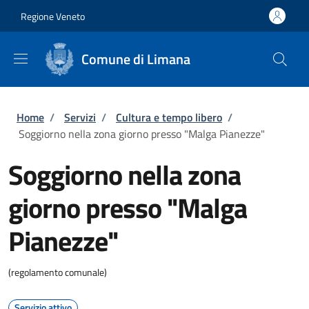
Salta al contenuto principale
Skip to footer content
Regione Veneto
Comune di Limana
Briciole di pane
Home
/
Servizi
/
Cultura e tempo libero
/
Soggiorno nella zona giorno presso "Malga Pianezze"
Soggiorno nella zona
giorno presso "Malga
Pianezze"
(regolamento comunale)
Servizio attivo