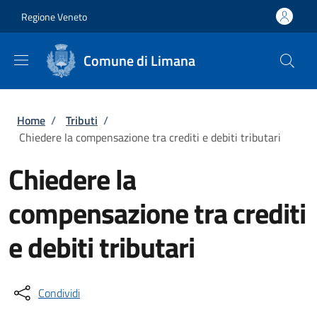
Salta al contenuto principale
Skip to footer content
Regione Veneto
Comune di Limana
Briciole di pane
Home
/
Tributi
/
Chiedere la compensazione tra crediti e debiti tributari
Chiedere la
compensazione tra crediti
e debiti tributari
Condividi