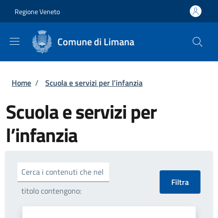
Salta al contenuto principale
Skip to footer content
Regione Veneto
Comune di Limana
Briciole di pane
Home
/
Scuola e servizi per l’infanzia
Scuola e servizi per
l’infanzia
Cerca i contenuti che nel
titolo contengono: