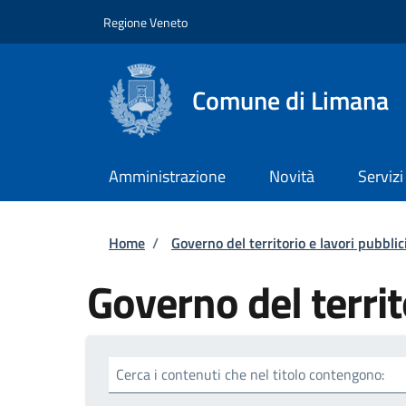
Salta al contenuto principale
Skip to footer content
Regione Veneto
Comune di Limana
Amministrazione
Novità
Servizi
Briciole di pane
Home
/
Governo del territorio e lavori pubblic
Governo del territ
Cerca i contenuti che nel titolo contengono: