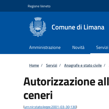
Salta al contenuto principale
Skip to footer content
Regione Veneto
Comune di Limana
Amministrazione
Novità
Servizi
Briciole di pane
Home
/
Servizi
/
Anagrafe e stato civile
/
Autorizzazione all
ceneri
(
urn:nir:stato:legge:2001-03-30;130
)