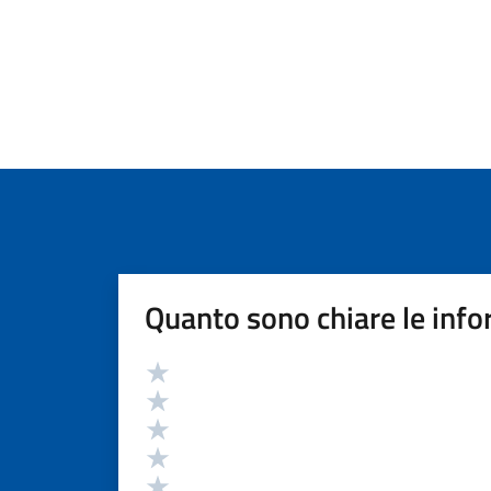
Quanto sono chiare le info
Valutazione
Valuta 5 stelle su 5
Valuta 4 stelle su 5
Valuta 3 stelle su 5
Valuta 2 stelle su 5
Valuta 1 stelle su 5