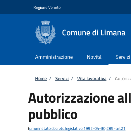
Salta al contenuto principale
Skip to footer content
Regione Veneto
Comune di Limana
Amministrazione
Novità
Servizi
Briciole di pane
Home
/
Servizi
/
Vita lavorativa
/
Autorizz
Autorizzazione al
pubblico
(
urn:nir:stato:decreto.legislativo:1992-04-30;285~art21
)