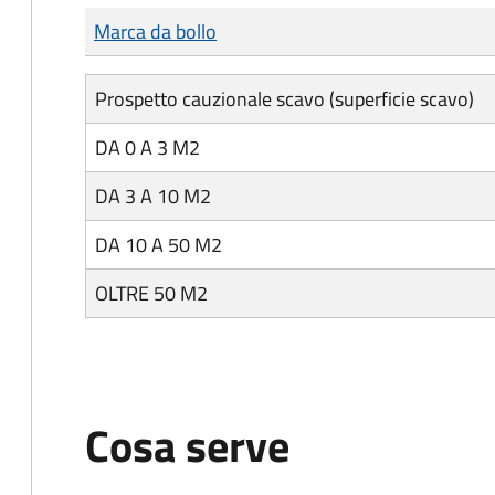
Tipo di pagamento
Importo
Marca da bollo
Prospetto cauzionale scavo (superficie scavo)
DA 0 A 3 M2
DA 3 A 10 M2
DA 10 A 50 M2
OLTRE 50 M2
Cosa serve