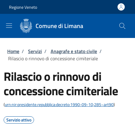
Salta al contenuto principale
Skip to footer content
Regione Veneto
Comune di Limana
Briciole di pane
Home
/
Servizi
/
Anagrafe e stato civile
/
Rilascio o rinnovo di concessione cimiteriale
Rilascio o rinnovo di
concessione cimiteriale
(
urn:nir:presidente.repubblica:decreto:1990-09-10;285~art90
)
Servizio attivo