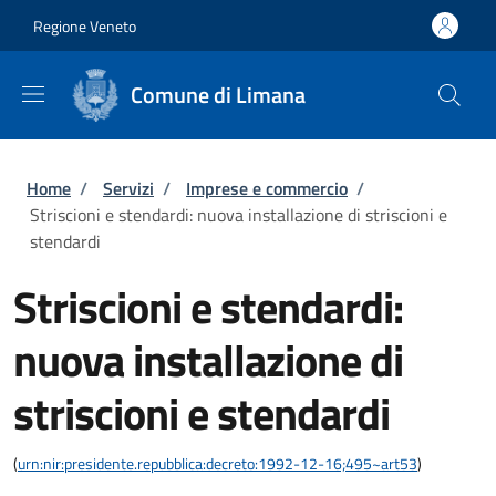
Salta al contenuto principale
Skip to footer content
Regione Veneto
Comune di Limana
Briciole di pane
Home
/
Servizi
/
Imprese e commercio
/
Striscioni e stendardi: nuova installazione di striscioni e
stendardi
Striscioni e stendardi:
nuova installazione di
striscioni e stendardi
(
urn:nir:presidente.repubblica:decreto:1992-12-16;495~art53
)