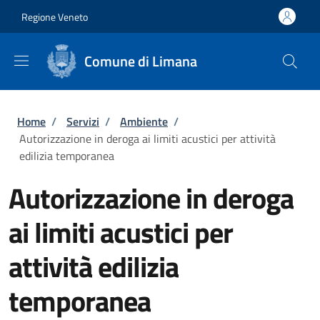
Salta al contenuto principale
Skip to footer content
Regione Veneto
Comune di Limana
Briciole di pane
Home
/
Servizi
/
Ambiente
/
Autorizzazione in deroga ai limiti acustici per attività
edilizia temporanea
Autorizzazione in deroga
ai limiti acustici per
attività edilizia
temporanea